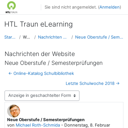
Zum Hauptinhalt
Sie sind nicht angemeldet. (
Anmelden
)
HTL Traun eLearning
Startseite
Website
Nachrichten der Website
Neue Oberstufe / Semesterprüfungen
Nachrichten der Website
Neue Oberstufe / Semesterprüfungen
← Online-Katalog Schulbibliothek
Letzte Schulwoche 2018 →
Anzeigemodus
Neue Oberstufe / Semesterprüfungen
Anzahl Antworten: 0
von
Michael Roth-Schmida
-
Donnerstag, 8. Februar