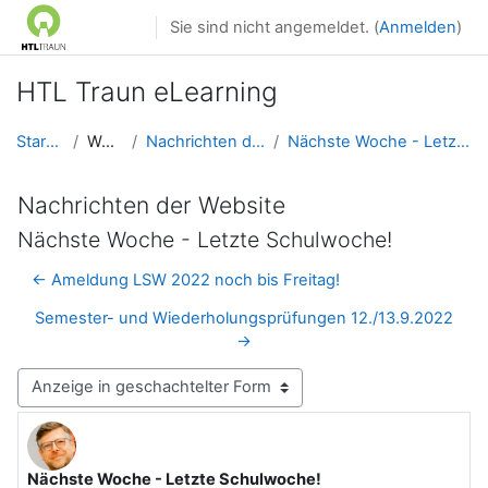
Zum Hauptinhalt
Sie sind nicht angemeldet. (
Anmelden
)
HTL Traun eLearning
Startseite
Website
Nachrichten der Website
Nächste Woche - Letzte Schulwoche!
Nachrichten der Website
Nächste Woche - Letzte Schulwoche!
← Ameldung LSW 2022 noch bis Freitag!
Semester- und Wiederholungsprüfungen 12./13.9.2022
→
Anzeigemodus
Nächste Woche - Letzte Schulwoche!
Anzahl Antworten: 0