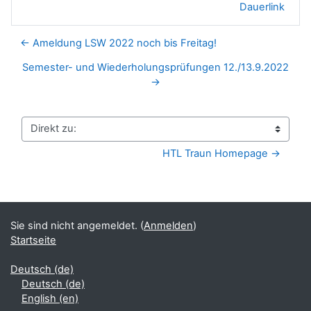
Dauerlink
← Ameldung LSW 2022 noch bis Freitag!
Semester- und Wiederholungsprüfungen 12./13.9.2022
→
Direkt zu:
HTL Traun Homepage →
Sie sind nicht angemeldet. (
Anmelden
)
Startseite
Deutsch ‎(de)‎
Deutsch ‎(de)‎
English ‎(en)‎