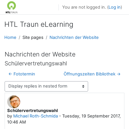
Skip to main content
You are not logged in. (
Log in
)
HTL Traun eLearning
Home
Site pages
Nachrichten der Website
Nachrichten der Website
Schülervertretungswahl
← Fototermin
Öffnungszeiten Bibliothek →
Display mode
Schülervertretungswahl
Number of replies: 0
by
Michael Roth-Schmida
-
Tuesday, 19 September 2017,
10:46 AM