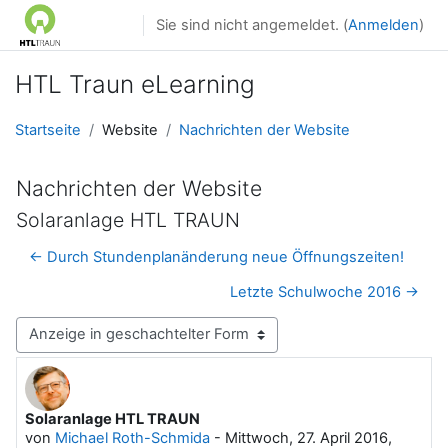
Zum Hauptinhalt
Sie sind nicht angemeldet. (
Anmelden
)
HTL Traun eLearning
Startseite
Website
Nachrichten der Website
Nachrichten der Website
Solaranlage HTL TRAUN
← Durch Stundenplanänderung neue Öffnungszeiten!
Letzte Schulwoche 2016 →
Anzeigemodus
Solaranlage HTL TRAUN
Anzahl Antworten: 0
von
Michael Roth-Schmida
-
Mittwoch, 27. April 2016,