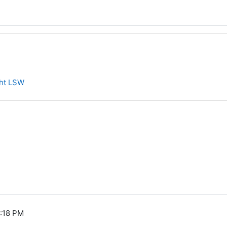
ht LSW
1:18 PM