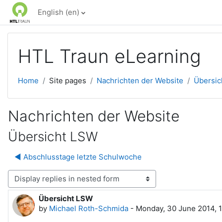
Skip to main content
English ‎(en)‎
HTL Traun eLearning
Home
Site pages
Nachrichten der Website
Übersic
Nachrichten der Website
Übersicht LSW
◀︎ Abschlusstage letzte Schulwoche
lay mode
Übersicht LSW
Number of replies: 0
by
Michael Roth-Schmida
-
Monday, 30 June 2014, 