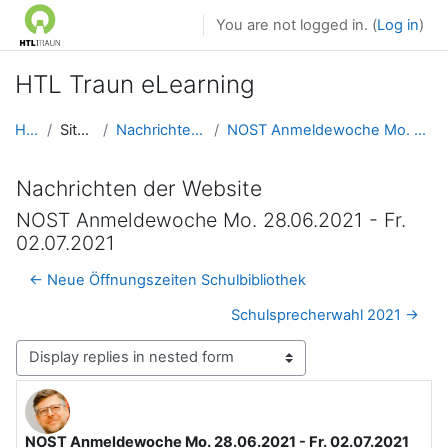
Skip to main content
You are not logged in. (
Log in
)
HTL Traun eLearning
Home
Site pages
Nachrichten der Website
NOST Anmeldewoche Mo. 28.06.2021 - Fr. 02.07.2021
Nachrichten der Website
NOST Anmeldewoche Mo. 28.06.2021 - Fr.
02.07.2021
← Neue Öffnungszeiten Schulbibliothek
Schulsprecherwahl 2021 →
Display mode
NOST Anmeldewoche Mo. 28.06.2021 - Fr. 02.07.2021
Number of replies: 0