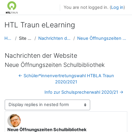
Skip to main content
You are not logged in. (
Log in
)
HTL Traun eLearning
Home
Site pages
Nachrichten der Website
Neue Öffnungszeiten Schulbibliothek
Nachrichten der Website
Neue Öffnungszeiten Schulbibliothek
← Schüler*innenvertretungswahl HTBLA Traun
2020/2021
Info zur Schulsprecherwahl 2020/21 →
Display mode
Neue Öffnungszeiten Schulbibliothek
Number of replies: 0