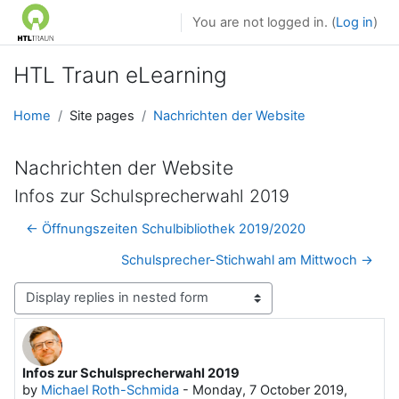
Skip to main content
You are not logged in. (
Log in
)
HTL Traun eLearning
Home
Site pages
Nachrichten der Website
Nachrichten der Website
Infos zur Schulsprecherwahl 2019
← Öffnungszeiten Schulbibliothek 2019/2020
Schulsprecher-Stichwahl am Mittwoch →
Display mode
Infos zur Schulsprecherwahl 2019
Number of replies: 0
by
Michael Roth-Schmida
-
Monday, 7 October 2019,